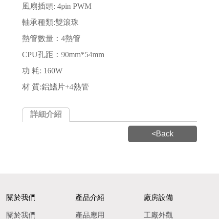
風扇插頭: 4pin PWM
軸承種類:雙滾珠
熱管數量：4熱管
CPU孔距：90mm*54mm
功 耗: 160W
材 質:鋁鰭片+4熱管
詳細介紹
<Back
關於我們
產品介紹
廠房設備
關於我們
產品應用
工廠外觀