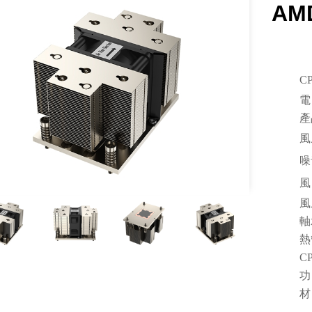
AM
C
電
產
風
噪
風 
風
軸
熱
C
功
材