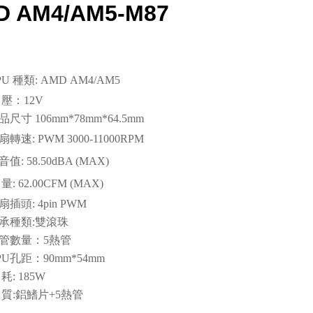
D AM4/AM5-M87
PU 種類: AMD
AM4/AM5
 壓：12V
品尺寸 106mm*78mm*64.5mm
扇轉速: PWM 3000-11000RPM
音值: 58.50dBA (MAX)
量: 62.00CFM (MAX)
扇插頭: 4pin PWM
承種類:雙滾珠
管數量：5熱管
PU孔距：90mm*54mm
 耗: 185W
 質:鋁鰭片+5熱管