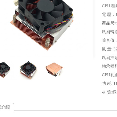
CPU 種類
電 壓：1
產品尺寸：
風扇轉速:
噪音值: 3
風 量: 3
風扇插頭:
軸承種類
CPU孔距
功 耗: 1
材 質:
細介紹