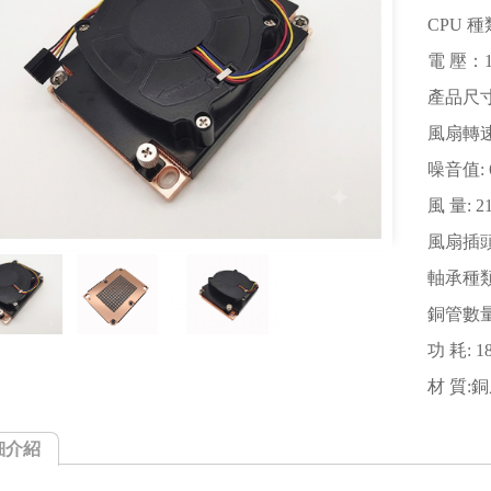
CPU 種
電 壓：1
產品尺寸：
風扇轉速:
噪音值: 6
風 量: 2
風扇插頭:
軸承種類
銅管數量
功 耗: 1
材 質:
細介紹