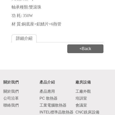
軸承種類:雙滾珠
功 耗: 350W
材 質:銅底座+鋁鰭片+6熱管
詳細介紹
<Back
關於我們
產品介紹
廠房設備
關於我們
產品應用
工廠外觀
公司沿革
PC 散熱器
培訓室
聯絡我們
工業電腦散熱器
會議室
INTEL標準品散熱器
CNC銑床設備