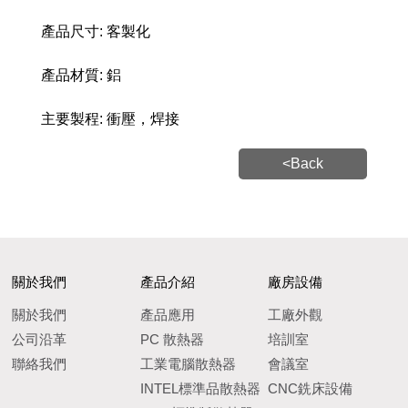
產品尺寸: 客製化
產品材質: 鋁
主要製程: 衝壓，焊接
<Back
關於我們
產品介紹
廠房設備
關於我們
產品應用
工廠外觀
公司沿革
PC 散熱器
培訓室
聯絡我們
工業電腦散熱器
會議室
INTEL標準品散熱器
CNC銑床設備