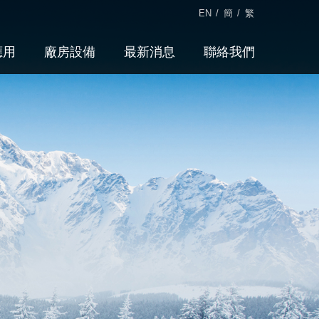
EN
/
簡
/
繁
應用
廠房設備
最新消息
聯絡我們