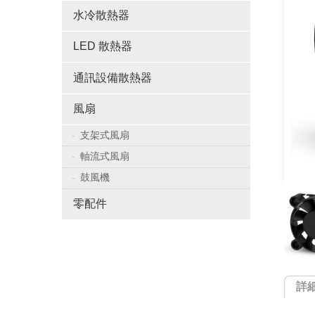
水冷散熱器
LED 散熱器
通訊設備散熱器
風扇
支架式風扇
軸流式風扇
鼓風機
零配件
詳