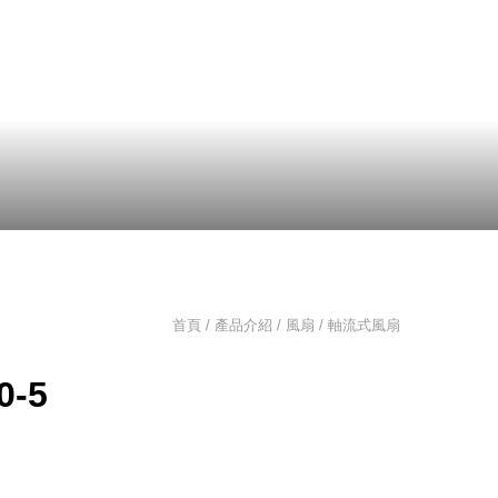
首頁 / 產品介紹 /
風扇
/ 軸流式風扇
0-5