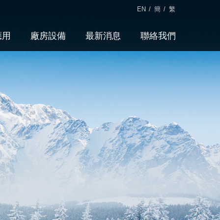
EN
/
簡
/
繁
應用
廠房設備
最新消息
聯絡我們