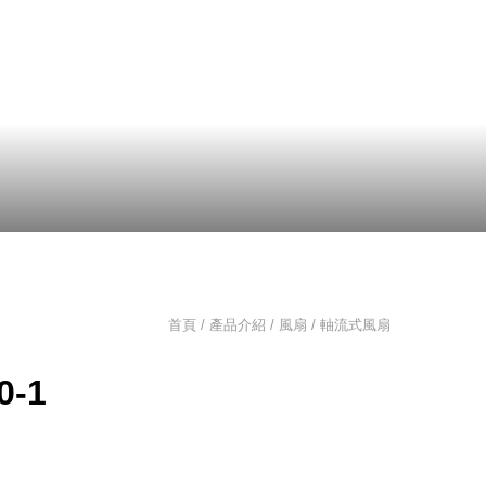
首頁 / 產品介紹 /
風扇
/ 軸流式風扇
0-1