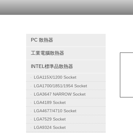
PC 散熱器
工業電腦散熱器
INTEL標準品散熱器
LGA115X/1200 Socket
LGA1700/1851/1954 Socket
LGA3647 NARROW Socket
LGA4189 Socket
LGA4677/4710 Socket
LGA7529 Socket
LGA9324 Socket